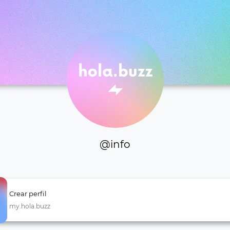
@info
Crear perfil
my.hola.buzz